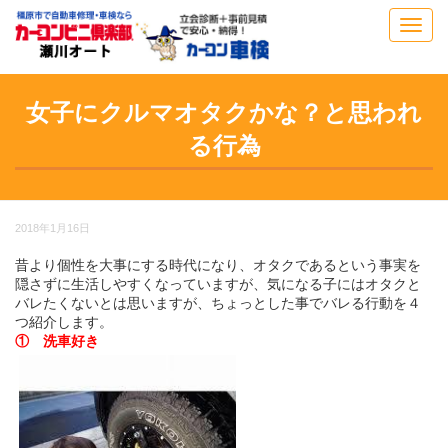
Toggl
navig
女子にクルマオタクかな？と思われ
る行為
2018年1月16日
昔より個性を大事にする時代になり、オタクであるという事実を
隠さずに生活しやすくなっていますが、気になる子にはオタクと
バレたくないとは思いますが、ちょっとした事でバレる行動を４
つ紹介します。
① 洗車好き