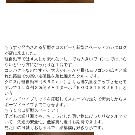
もうすぐ発売される新型クロスビーと新型スペーシアのカタログ
が店に来ました。
軽自動車では４人しか乗れないし、でも大きいワゴンまではいら
ないという方にぴったりな１台です。
コンパクトなのですが、大人がしっかり乗れるワゴンの広さと荒
れた路面での高い走破性を兼ね備えたクルマです。
クロスは軽自動車（６６０ｃｃ）よりも排気量をアップさせたモ
デルで１Ｌ直列３気筒ＶＶＴターボ『ＢＯＯＳＴＥＲＪＥＴ』と
いう
マイルドハイブリッドを搭載してスムーズな走りで街乗りからス
ポーツドライブまでこなせます。
もう１台は新型スペーシア！
子どもの送り迎えや、ちょっとした買い物にぴったりなクルマで
いて、先進の安全性、低燃費な走りも期待できます。
見た目の可愛くおしゃれで、結構僕は好きな形です。