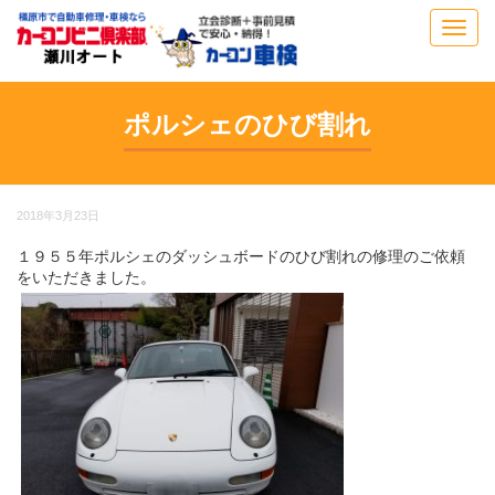
Toggl
navig
ポルシェのひび割れ
2018年3月23日
１９５５年ポルシェのダッシュボードのひび割れの修理のご依頼
をいただきました。